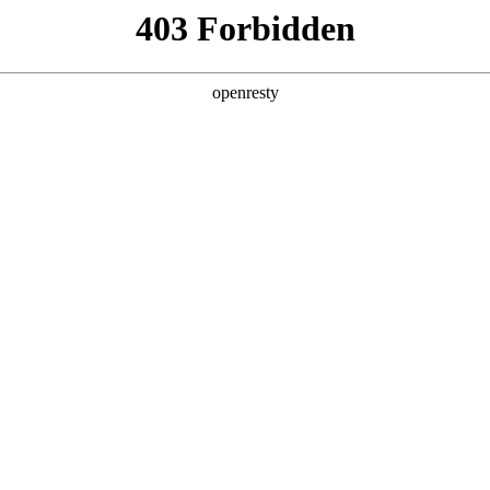
产品及服务
行业解决方案
合作伙伴
投资者关系
，涵盖各大垂直行业，
络。通过不断完善的产品服务体
持、资金链与风控服
，引领全产业链的数字化转